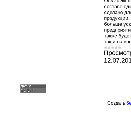
ООО «Экспр
составе ед
сделано дл
продукции,
больше уск
предприяти
также буде
так и на в
Просмот
12.07.20
Создать
б