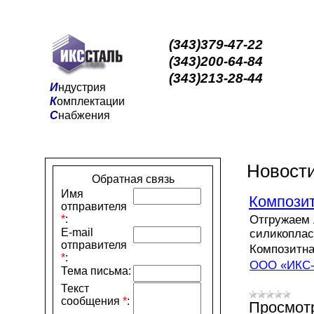
(343)379-47-22
(343)200-64-84
(343)213-28-44
И
ндустрия
К
омплектации
С
набжения
Новост
Обратная связь
Имя
Композит
отправителя
*
:
Отгружаем 
E-mail
силикоплас
отправителя
Композитна
*
:
ООО «ИКС-
Тема письма:
Текст
сообщения
*
:
Просмот